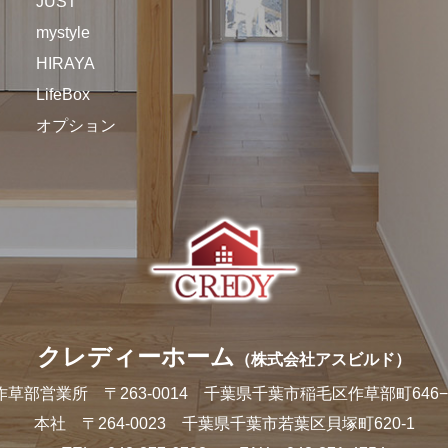
JUST
mystyle
HIRAYA
LifeBox
オプション
クレディーホーム
（株式会社アスビルド）
作草部営業所
〒263-0014 千葉県千葉市稲毛区作草部町646−
本社
〒264-0023 千葉県千葉市若葉区貝塚町620-1